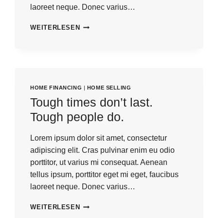
laoreet neque. Donec varius…
REAL
WEITERLESEN
ESTATE
CANNOT
BE
LOST
OR
STOLEN,
HOME FINANCING
|
HOME SELLING
NOR
Tough times don’t last.
CAN
IT
Tough people do.
BE
CARRIED
Lorem ipsum dolor sit amet, consectetur
AWAY.
adipiscing elit. Cras pulvinar enim eu odio
porttitor, ut varius mi consequat. Aenean
tellus ipsum, porttitor eget mi eget, faucibus
laoreet neque. Donec varius…
TOUGH
WEITERLESEN
TIMES