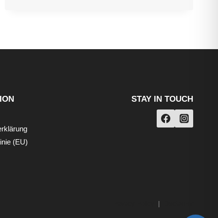
INVOLVES
RISK.
ION
STAY IN TOUCH
rklärung
inie (EU)
Privacy Policy
|
Disclaimer