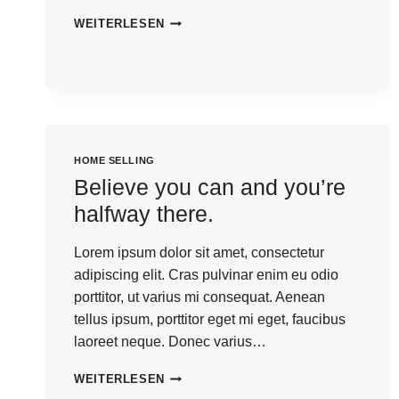
THE
WEITERLESEN
BEST
INVESTMENT
ON
EARTH
IS
EARTH.
HOME SELLING
Believe you can and you’re
halfway there.
Lorem ipsum dolor sit amet, consectetur
adipiscing elit. Cras pulvinar enim eu odio
porttitor, ut varius mi consequat. Aenean
tellus ipsum, porttitor eget mi eget, faucibus
laoreet neque. Donec varius…
BELIEVE
WEITERLESEN
YOU