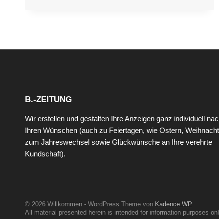
CAN
AND
YOU’RE
HALFWAY
THERE.
B.-ZEITUNG
Wir erstellen und gestalten Ihre Anzeigen ganz individuell na
Ihren Wünschen (auch zu Feiertagen, wie Ostern, Weihnacht
zum Jahreswechsel sowie Glückwünsche an Ihre verehrte
Kundschaft).
© 2026 Willkommen - WordPress Theme von
Kadence WP
All material presented herein is intended for information purposes onl