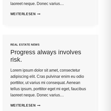
laoreet neque. Donec varius…
HE
WEITERLESEN
IS
NOT
A
FULL
MAN
WHO
REAL ESTATE NEWS
DOES
Progress always involves
NOT
OWN
risk.
A
PIECE
Lorem ipsum dolor sit amet, consectetur
OF
adipiscing elit. Cras pulvinar enim eu odio
LAND.
porttitor, ut varius mi consequat. Aenean
tellus ipsum, porttitor eget mi eget, faucibus
laoreet neque. Donec varius…
PROGRESS
WEITERLESEN
ALWAYS