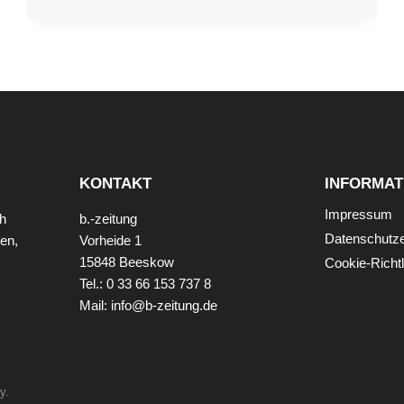
DON’T
LAST.
TOUGH
PEOPLE
DO.
KONTAKT
INFORMAT
Impressum
ch
b.-zeitung
Datenschutze
en,
Vorheide 1
15848 Beeskow
Cookie-Richtl
Tel.: 0 33 66 153 737 8
Mail: info@b-zeitung.de
y.